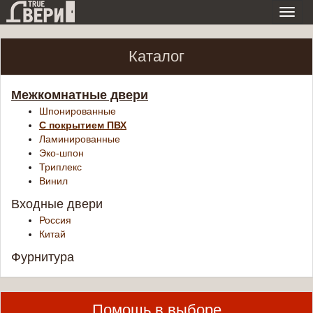
Toggl
navig
Каталог
Межкомнатные двери
Шпонированные
С покрытием ПВХ
Ламинированные
Эко-шпон
Триплекс
Винил
Входные двери
Россия
Китай
Фурнитура
Помощь в выборе