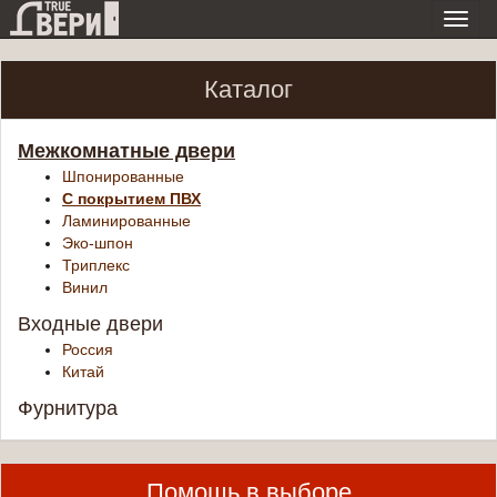
Toggl
navig
Каталог
Межкомнатные двери
Шпонированные
С покрытием ПВХ
Ламинированные
Эко-шпон
Триплекс
Винил
Входные двери
Россия
Китай
Фурнитура
Помощь в выборе