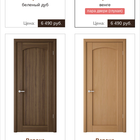
беленый дуб
венге
пара двери (глухая)
6 490 руб.
6 490 руб.