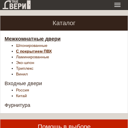
Toggl
navig
Каталог
Межкомнатные двери
Шпонированные
С покрытием ПВХ
Ламинированные
Эко-шпон
Триплекс
Винил
Входные двери
Россия
Китай
Фурнитура
Помощь в выборе