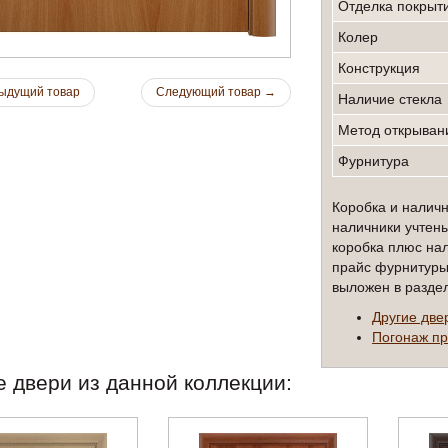
Отделка покрыт
Колер
конструкция
ыдущий товар
Следующий товар
→
наличие стекла
метод открыва
Фурнитура
Коробка и наличн
наличники учтены
коробка плюс на
прайс фурнитуры 
выложен в разде
Другие две
Погонаж пр
е двери из данной коллекции: