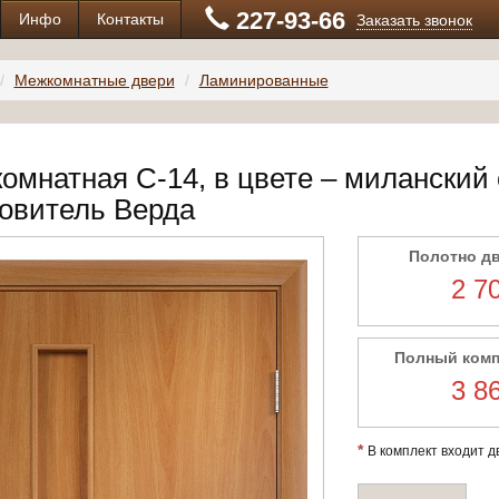
227-93-66
Инфо
Контакты
Заказать звонок
Межкомнатные двери
Ламинированные
омнатная С-14, в цвете – миланский
товитель Верда
Полотно д
2 7
Полный ком
3 8
*
В комплект входит дв