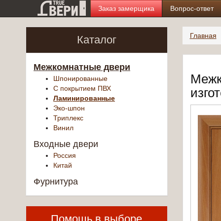
Заказ замерщика
Вопрос-ответ
Главная
Каталог
Межкомнатные двери
Межк
Шпонированные
С покрытием ПВХ
изго
Ламинированные
Эко-шпон
Триплекс
Винил
Входные двери
Россия
Китай
Фурнитура
Помощь в выборе