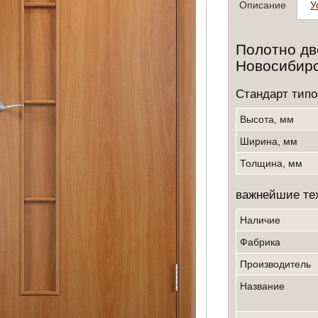
Описание
У
Полотно дв
Новосибирс
Cтандарт типо
Высота, мм
Ширина, мм
Толщина, мм
важнейшие тех
Наличие
фабрика
производитель
Название