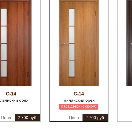
С-14
С-14
альянский орех
миланский орех
пара двери (с окном)
2 700 руб.
2 700 руб.