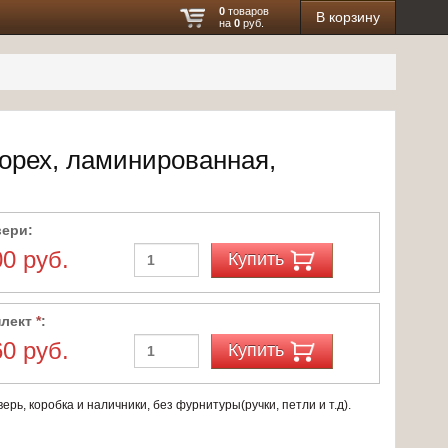
0
товаров
В корзину
на
0
руб.
 орех, ламинированная,
вери:
00 руб.
Купить
плект
*
:
60 руб.
Купить
ерь, коробка и наличники, без фурнитуры(ручки, петли и т.д).