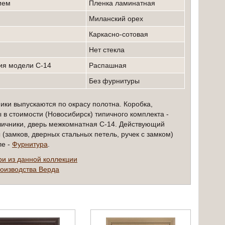
ием
пленка ламинатная
миланский орех
Каркасно-сотовая
нет стекла
ния модели С-14
Распашная
без фурнитуры
ики выпускаются по окрасу полотна. Коробка,
 в стоимости (Новосибирск) типичного комплекта -
личники, дверь межкомнатная С-14. Действующий
(замков, дверных стальных петель, ручек с замком)
ле -
Фурнитура
.
ри из данной коллекции
оизводства Верда