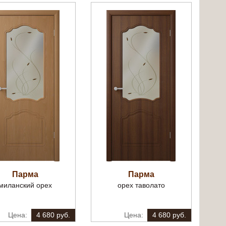
Парма
Парма
миланский орех
орех таволато
4 680 руб.
4 680 руб.