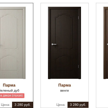
Парма
Парма
беленый дуб
венге
а двери (глухая)
3 280 руб.
3 280 руб.