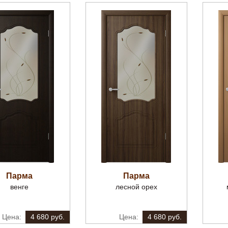
Парма
Парма
венге
лесной орех
4 680 руб.
4 680 руб.