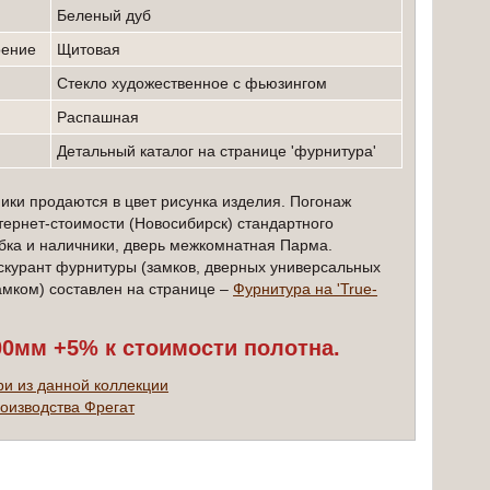
беленый дуб
оение
Щитовая
стекло художественное с фьюзингом
Распашная
детальный каталог на странице 'фурнитура'
ики продаются в цвет рисунка изделия. Погонаж
тернет-стоимости (Новосибирск) стандартного
бка и наличники, дверь межкомнатная Парма.
скурант фурнитуры (замков, дверных универсальных
замком) составлен на странице –
Фурнитура на 'True-
00мм +5% к стоимости полотна.
ри из данной коллекции
оизводства Фрегат