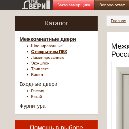
Заказ замерщика
Вопрос-ответ
Главная
Каталог
Межкомнатные двери
Межк
Шпонированные
С покрытием ПВХ
Росс
Ламинированные
Эко-шпон
Триплекс
Винил
Входные двери
Россия
Китай
Фурнитура
Помощь в выборе