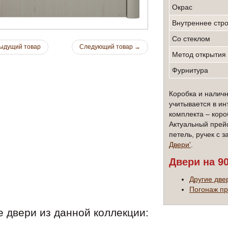
Окрас
внутреннее стр
со стеклом
ыдущий товар
Следующий товар
→
метод открытия
Фурнитура
Коробка и наличн
учитывается в ин
комплекта – коро
Актуальный прей
петель, ручек с 
Двери'
.
Двери на 9
Другие две
Погонаж пр
е двери из данной коллекции: