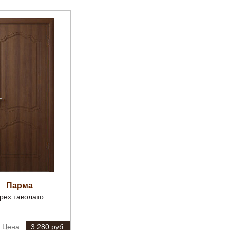
Парма
рех таволато
3 280 руб.