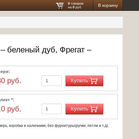
0
товаров
В корзину
на
0
руб.
– беленый дуб, Фрегат –
вери:
80 руб.
Купить
плект
*
:
10 руб.
Купить
ерь, коробка и наличники, без фурнитуры(ручки, петли и т.д).