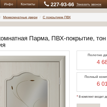
227-93-66
Инфо
Контакты
Заказать звонок
Межкомнатные двери
С покрытием ПВХ
омнатная Парма, ПВХ-покрытие, тон 
ия
Полотно д
4 6
Полный ком
6 0
*
В комплект входит дв